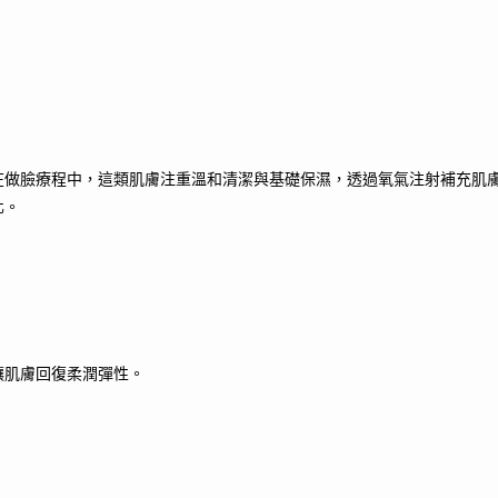
在做臉療程中，這類肌膚注重溫和清潔與基礎保濕，透過氧氣注射補充肌
化。
讓肌膚回復柔潤彈性。