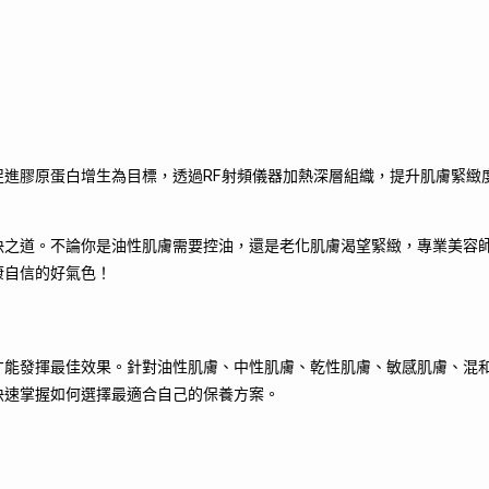
進膠原蛋白增生為目標，透過RF射頻儀器加熱深層組織，提升肌膚緊緻
決之道。不論你是油性肌膚需要控油，還是老化肌膚渴望緊緻，專業美容
康自信的好氣色！
才能發揮最佳效果。針對油性肌膚、中性肌膚、乾性肌膚、敏感肌膚、混
快速掌握如何選擇最適合自己的保養方案。