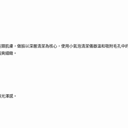
這類肌膚，做臉以深層清潔為核心，使用小氣泡清潔儀器溫和吸附毛孔中
清爽細緻。
與光澤感。