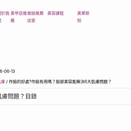
關於我
美甲店推
做臉推薦
美容課程
美業新
們
薦
店家
知
ger
-06-13
肌膚
/
作臉的好處?作臉有用嗎？臉部美容能解決6大肌膚問題？
肌膚問題？目錄