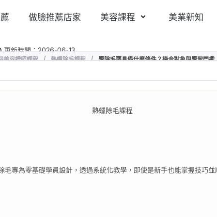
推薦
做臉推薦店家
美容課程
美業新知
更新時間：2026-06-13
個美容證照課程
/
熱蠟除毛課程
/
學除毛要具備什麼條件？適合對象與學習門檻
除毛專為零基礎學員設計，透過系統化教學，即使是新手也能掌握技巧並