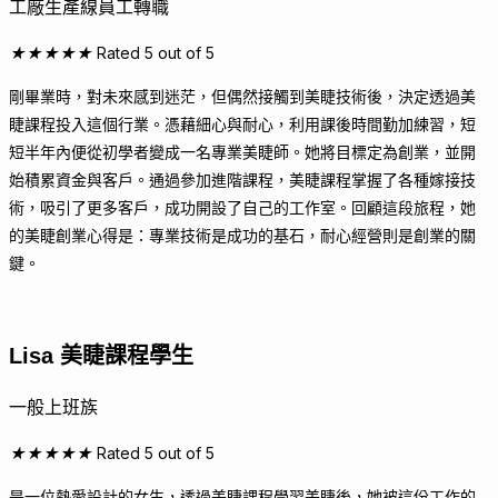
工廠生產線員工轉職
★
★
★
★
★
Rated 5 out of 5
剛畢業時，對未來感到迷茫，但偶然接觸到美睫技術後，決定透過美
睫課程投入這個行業。憑藉細心與耐心，利用課後時間勤加練習，短
短半年內便從初學者變成一名專業美睫師。她將目標定為創業，並開
始積累資金與客戶。通過參加進階課程，美睫課程掌握了各種嫁接技
術，吸引了更多客戶，成功開設了自己的工作室。回顧這段旅程，她
的美睫創業心得是：專業技術是成功的基石，耐心經營則是創業的關
鍵。
Lisa
美睫課程學生
一般上班族
★
★
★
★
★
Rated 5 out of 5
是一位熱愛設計的女生，透過
美睫課程
學習美睫後，她被這份工作的