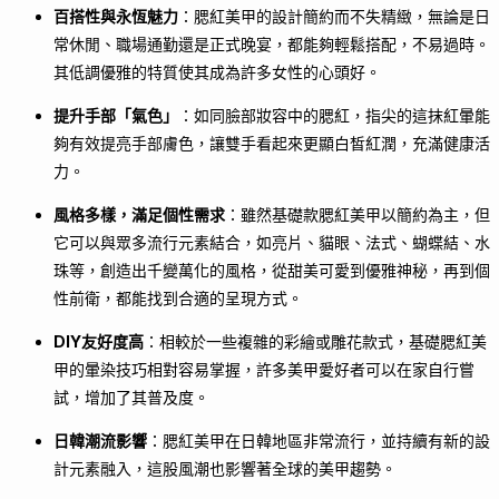
百搭性與永恆魅力
：腮紅美甲的設計簡約而不失精緻，無論是日
常休閒、職場通勤還是正式晚宴，都能夠輕鬆搭配，不易過時。
其低調優雅的特質使其成為許多女性的心頭好。
提升手部「氣色」
：如同臉部妝容中的腮紅，指尖的這抹紅暈能
夠有效提亮手部膚色，讓雙手看起來更顯白皙紅潤，充滿健康活
力。
風格多樣，滿足個性需求
：雖然基礎款腮紅美甲以簡約為主，但
它可以與眾多流行元素結合，如亮片、貓眼、法式、蝴蝶結、水
珠等，創造出千變萬化的風格，從甜美可愛到優雅神秘，再到個
性前衛，都能找到合適的呈現方式。
DIY友好度高
：相較於一些複雜的彩繪或雕花款式，基礎腮紅美
甲的暈染技巧相對容易掌握，許多美甲愛好者可以在家自行嘗
試，增加了其普及度。
日韓潮流影響
：腮紅美甲在日韓地區非常流行，並持續有新的設
計元素融入，這股風潮也影響著全球的美甲趨勢。