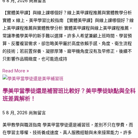
6 8 月, 2026
尚無留言
【實體美甲課】與線上課哪個好？線上美甲課程推薦與實體教學分析
實體 x 線上・美甲學習比較指南 【實體美甲課】與線上課哪個好？線
上美甲課程推薦與實體教學分析 實體美甲課程與線上美甲課程推薦，
常讓準備學美甲的新手難以選擇。許多人希望兼顧上班時間、學習預
算、反覆複習需求，卻忽略美甲屬於高度依賴手感、角度、衛生流程
的技術；若前置保養、凝膠厚薄、磨甲機角度沒有及早修正，後續不
只影響作品精緻度，也可能造成持
Read More »
學美甲當學徒還是補習班比較好？美甲學徒缺點與全科
班差異解析！
5 8 月, 2026
尚無留言
美甲教學與職涯指南 學美甲當學徒還是補習班，差別不只在學費，而
在學習主導權、技術養成速度、真人服務經驗與未來接案能力。許多