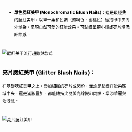
單色腮紅美甲 (Monochromatic Blush Nails)
：這是最經典
的腮紅美甲，以單一柔和色調（如粉色、蜜桃色）從指甲中央向
外暈染，呈現自然可愛的紅暈效果。可點綴單顆小鑽或亮片增添
細節感。
亮片腮紅美甲 (Glitter Blush Nails)
：
在基礎腮紅美甲之上，疊加細膩的亮片或閃粉，無論是點綴在暈染區
域中央，還是滿版疊加，都能讓指尖隨著光線變幻閃爍，增添華麗與
活潑感。