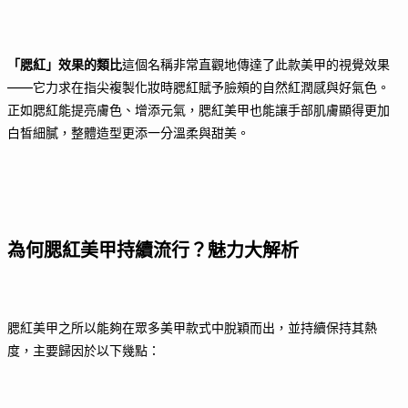
「腮紅」效果的類比
這個名稱非常直觀地傳達了此款美甲的視覺效果
——它力求在指尖複製化妝時腮紅賦予臉頰的自然紅潤感與好氣色。
正如腮紅能提亮膚色、增添元氣，腮紅美甲也能讓手部肌膚顯得更加
白皙細膩，整體造型更添一分溫柔與甜美。
為何腮紅美甲持續流行？魅力大解析
腮紅美甲之所以能夠在眾多美甲款式中脫穎而出，並持續保持其熱
度，主要歸因於以下幾點：