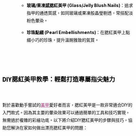
玻璃/果凍感腮紅美甲 (Glass/Jelly Blush Nails)
：追求
指甲的通透質感，如同玻璃或果凍般晶瑩剔透，常搭配淡
粉色暈染。
珍珠點綴 (Pearl Embellishments)
：在腮紅美甲上點
綴小巧的珍珠，提升溫婉雅致的氣質。
DIY腮紅美甲教學：輕鬆打造專屬指尖魅力
對於喜歡動手嘗試的
美甲
愛好者而言，腮紅美甲是一款非常適合DIY的
入門款式。因為其主要的暈染效果可以通過簡單的工具和技巧實現，
無需過於複雜的彩繪功底。以下將介紹DIY腮紅美甲的步驟與技巧，協
助您解決在家如何做出漂亮腮紅美甲的問題：