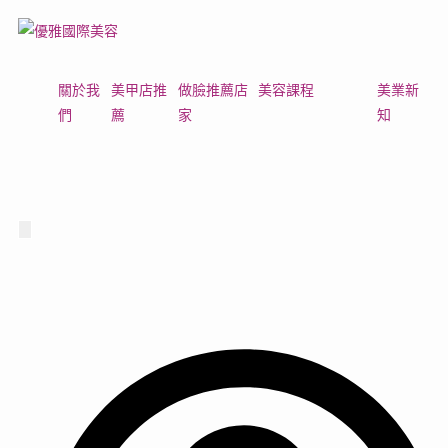
關於我
美甲店推
做臉推薦店
美容課程
美業新
們
薦
家
知
Hamburger Toggle Menu