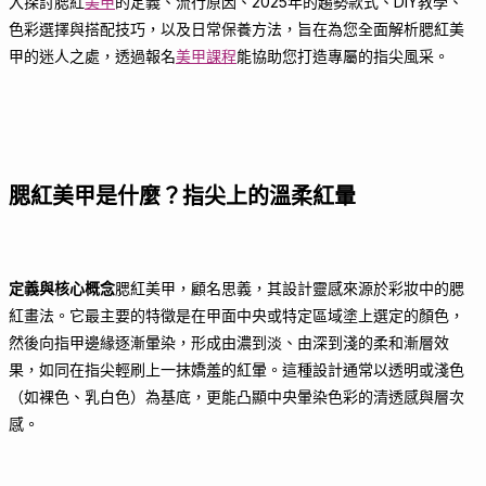
入探討腮紅
美甲
的定義、流行原因、2025年的趨勢款式、DIY教學、
色彩選擇與搭配技巧，以及日常保養方法，旨在為您全面解析腮紅美
甲的迷人之處，透過報名
美甲課程
能協助您打造專屬的指尖風采。
腮紅美甲是什麼？指尖上的溫柔紅暈
定義與核心概念
腮紅美甲，顧名思義，其設計靈感來源於彩妝中的腮
紅畫法。它最主要的特徵是在甲面中央或特定區域塗上選定的顏色，
然後向指甲邊緣逐漸暈染，形成由濃到淡、由深到淺的柔和漸層效
果，如同在指尖輕刷上一抹嬌羞的紅暈。這種設計通常以透明或淺色
（如裸色、乳白色）為基底，更能凸顯中央暈染色彩的清透感與層次
感。