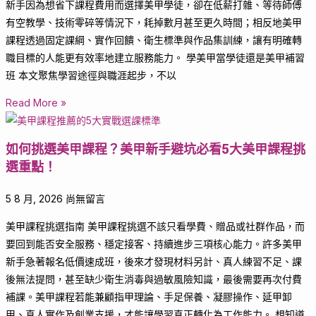
新手因為想省下課程費用而選擇美甲學徒，卻在低薪打雜、等待師傅
有空教學、技術零碎等情況下，耗掉數月甚至更久時間；相反地美甲
課程透過固定課綱、實作回饋、衛生標準與作品集訓練，讓有明確轉
職目標的人能更有效率地建立服務能力。 學美甲當學徒還是美甲補習
班 本文聚焦學習途徑與職涯起步，不以
Read More »
如何挑選美甲課程？美甲新手避坑必看5大美甲課程挑
選重點！
5 8 月, 2026
尚無留言
美甲課程挑選指南 美甲課程挑選不該只看學費、贈品或社群作品，而
要回到能否安全服務、穩定接客、持續進步三項核心能力。許多美甲
新手急著報名低價速成班，後來才發現材料另計、真人練習不足、課
後無法提問，甚至缺少衛生消毒與過敏風險知識，最後需要再次付費
補課。美甲課程若能兼顧指甲理論、手足保養、凝膠操作、延甲卸
甲、真人實作及創業支援，才能讓學習真正轉化為工作能力。 想知道