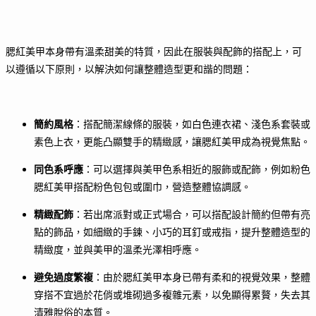
腮紅美甲本身帶有溫柔甜美的特質，因此在服裝與配飾的搭配上，可
以遵循以下原則，以解決如何讓整體造型更和諧的問題：
簡約風格
：搭配簡潔線條的服裝，如白色連衣裙、淺色系套裝或
素色上衣，更能凸顯雙手的精緻感，讓腮紅美甲成為視覺焦點。
同色系呼應
：可以選擇與美甲色系相近的服飾或配飾，例如粉色
腮紅美甲搭配粉色包包或圍巾，營造整體協調感。
精緻配飾
：若出席派對或正式場合，可以搭配設計簡約但帶有亮
點的飾品，如細緻的手鍊、小巧的耳釘或戒指，提升整體造型的
精緻度，並與美甲的溫柔光澤相呼應。
避免過度繁複
：由於腮紅美甲本身已帶有柔和的視覺效果，整體
穿搭不宜過於花俏或堆砌過多複雜元素，以免顯得累贅，失去其
清雅脫俗的本質。