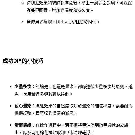
待腮紅效果和裝飾都滿意後，塗上一層亮面封層，可以保
護美甲圖案，增加光澤度和持久度。
若使用光療膠，則需照UV/LED燈固化。
成功DIY的小技巧
少量多次
：無論是上色還是暈染，都應遵循少量多次的原則，避
免一次用量過多導致難以控制。
耐心暈染
：腮紅效果的自然度取決於暈染的細膩程度，需要耐心
慢慢調整，直至達到滿意的漸層。
清潔邊緣
：在操作過程中，若不慎將甲油塗到指甲邊緣的皮膚
上，應及時用棉花棒沾取卸甲水清理乾淨。