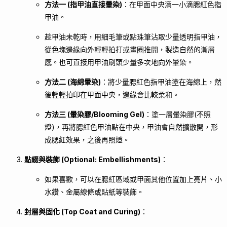
方法一 (指甲油直接暈染)
：在甲面中央滴一小滴腮紅色指
甲油。
趁甲油未乾時，用細毛筆或點珠筆沾取少量透明指甲油，
從色塊邊緣向外輕輕拍打或畫圈推開，製造自然的漸層
感。也可直接用甲油刷頭少量多次地向外暈染。
方法二 (海綿暈染)
：將少量腮紅色指甲油塗在海綿上，然
後輕輕拍印在甲面中央，邊緣會比較柔和。
方法三 (暈染膠/Blooming Gel)
：塗一層暈染膠(不照
燈)，再將腮紅色甲油點在中央，甲油會自然擴散開，形
成腮紅效果，之後再照燈。
點綴與裝飾 (Optional: Embellishments)
：
如果喜歡，可以在腮紅區域或甲面其他位置加上亮片、小
水鑽、金屬線條或貼紙等裝飾。
封層與固化 (Top Coat and Curing)
：