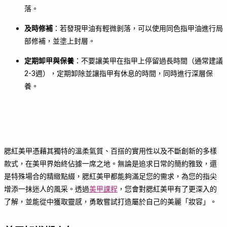
落。
及時修補
：若發現甲油有輕微剝落，可以使用同色指甲油進行局
部修補，並塗上封層。
定期卸甲與保養
：不要讓美甲在指甲上停留過長時間（通常建議
2-3週），定期卸除並讓指甲有休息的時間，同時進行深層保
養。
腮紅美甲憑藉其獨特的溫柔氣質、百搭的實用性以及不斷創新的多樣
款式，在美甲界始終佔據一席之地。無論是追求日常的簡約雅致，還
是特殊場合的精緻點綴，腮紅美甲都能夠滿足您的需求，為您的指尖
增添一抹迷人的風采。透過
美甲課程
，您會對腮紅美甲有了更深入的
了解，並能從中獲取靈感，勇敢嘗試打造屬於自己的美麗「妝容」。