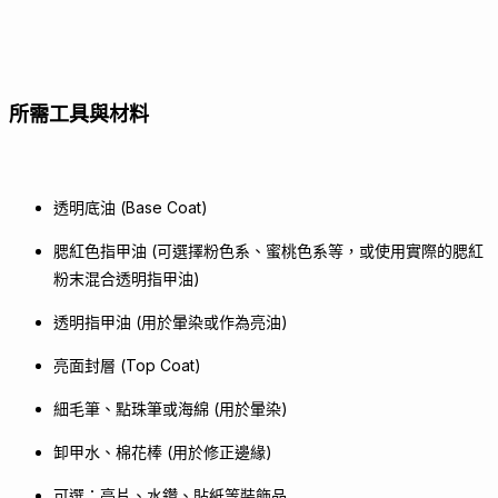
所需工具與材料
透明底油 (Base Coat)
腮紅色指甲油 (可選擇粉色系、蜜桃色系等，或使用實際的腮紅
粉末混合透明指甲油)
透明指甲油 (用於暈染或作為亮油)
亮面封層 (Top Coat)
細毛筆、點珠筆或海綿 (用於暈染)
卸甲水、棉花棒 (用於修正邊緣)
可選：亮片、水鑽、貼紙等裝飾品