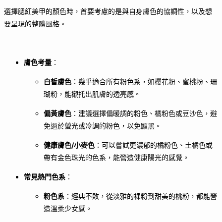
選擇腮紅美甲的顏色時，首要考慮的是與自身膚色的協調性，以及想
要呈現的整體風格。
膚色考量
：
白皙膚色
：幾乎適合所有粉色系，如櫻花粉、蜜桃粉、珊
瑚粉，能襯托出肌膚的透亮感。
偏黃膚色
：建議選擇偏暖調的粉色、橘粉色或豆沙色，避
免過於螢光或冷調的粉色，以免顯黑。
健康膚色/小麥色
：可以嘗試更濃郁的橘粉色、土橘色或
帶有金色珠光的色系，能營造健康陽光的感覺。
常見熱門色系
：
粉色系
：經典不敗，從淡雅的裸粉到甜美的桃粉，都能營
造溫柔少女感。