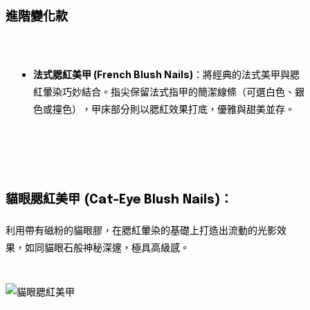
進階變化款
法式腮紅美甲 (French Blush Nails)
：將經典的法式美甲與腮
紅暈染巧妙結合。指尖保留法式指甲的簡潔線條（可選白色、銀
色或撞色），甲床部分則以腮紅效果打底，優雅與甜美並存。
貓眼腮紅美甲 (Cat-Eye Blush Nails)
：
利用帶有磁粉的貓眼膠，在腮紅暈染的基礎上打造出流動的光影效
果，如同貓眼石般神秘深邃，極具高級感。