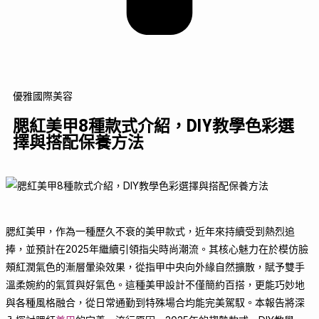
優雅國際美容
腮紅美甲8種款式介紹，DIY教學色彩選
擇與搭配保養方法
腮紅美甲，作為一種歷久不衰的美甲款式，近年來持續受到熱烈追
捧，並預計在2025年繼續引領指尖時尚潮流。其核心魅力在於模仿臉
頰紅潤氣色的漸層暈染效果，從指甲中央向外緣自然擴散，賦予雙手
溫柔婉約的氣質與好氣色。這種美甲設計不僅簡約百搭，更能巧妙地
與各種風格融合，從日常通勤到特殊場合均能完美駕馭。本報告將深