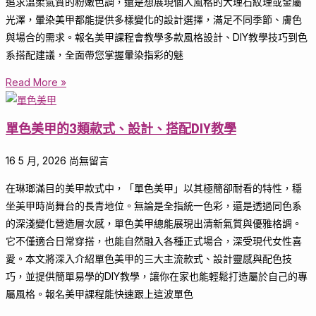
追求溫柔氣質的粉嫩色調，還是想展現個人風格的大理石紋理或金屬
光澤，暈染美甲都能提供多樣變化的設計選擇，滿足不同季節、膚色
與場合的需求。報名美甲課程會教學多款風格設計、DIY教學技巧到色
系搭配建議，全面帶您掌握暈染指彩的魅
Read More »
單色美甲的3類款式、設計、搭配DIY教學
16 5 月, 2026
尚無留言
在琳瑯滿目的美甲款式中，「單色美甲」以其極簡卻耐看的特性，穩
坐美甲時尚舞台的長青地位。無論是全指統一色彩，還是透過同色系
的深淺變化營造層次感，單色美甲總能展現出清新氣質與優雅格調。
它不僅適合日常穿搭，也能自然融入各種正式場合，深受現代女性喜
愛。本文將深入介紹單色美甲的三大主流款式、設計靈感與配色技
巧，並提供簡單易學的DIY教學，讓你在家也能輕鬆打造屬於自己的專
屬風格。報名美甲課程能快速跟上這波單色