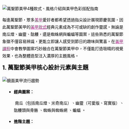
每逢萬聖節，眾多
美甲
愛好者都希望透過指尖設計展現節慶氛圍，因
此萬聖節美甲的
美甲款式
經典元素成為不可或缺的創作靈感。無論是
南瓜燈、幽靈、骷髏，還是蜘蛛網與蝙蝠等圖案，這些熟悉的萬聖節
象徵不僅容易辨識，更能立即讓人感受到節日的趣味與驚喜。在
美甲
課程
中會教學圖案巧妙融合在萬聖節美甲中，不僅能打造吸睛的視覺
效果，也為整體造型注入濃厚的主題風格。
1. 萬聖節美甲核心設計元素與主題
經典圖案：
南瓜（包括南瓜燈、米奇南瓜）、幽靈（可愛版、寫實版）、
骷髏頭與骨骼 、蜘蛛與蜘蛛網 、蝙蝠 。
進階主題：