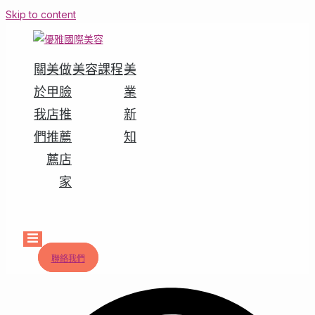
Skip to content
關
美
做
美容課程
美
於
甲
臉
業
我
店
推
新
們
推
薦
知
薦
店
家
Hamburger
Toggle
Menu
聯絡我們