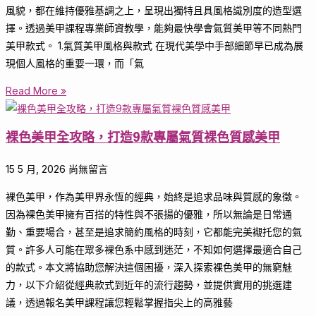
風貌，都在維持優雅基調之上，呈現出獨特且具風格識別度的造型選
擇。透過美甲課程專業師資教學，能夠最快學會氣質美甲等不同熱門
美甲款式。 1.氣質美甲風格與款式 在現代美學中手部細節早已成為展
現個人風格的重要一環，而「氣
Read More »
裸色美甲全攻略，打造9款專屬氣質裸色質感美甲
15 5 月, 2026
尚無留言
裸色美甲，作為美甲界永恆的經典，始終是追求品味與質感的象徵。
因為裸色美甲擁有百搭的特性與不張揚的優雅，所以無論是日常通
勤、重要場合，甚至是追求簡約風格的時刻，它都能完美襯托您的氣
質。許多人可能在眾多裸色系中感到迷茫，不知如何選擇最適合自己
的款式。本文將協助您解決這個困擾，深入探索裸色美甲的無窮魅
力，以下介紹從經典款式到近年的流行趨勢，並提供實用的挑選建
議，透過報名美甲課程讓您輕鬆掌握指尖上的高雅藝