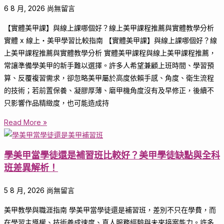
6 8 月, 2026
尚無留言
【實體美甲課】與線上課哪個好？線上美甲課程推薦與實體教學分析
實體 x 線上・美甲學習比較指南 【實體美甲課】與線上課哪個好？線
上美甲課程推薦與實體教學分析 實體美甲課程與線上美甲課程推薦，
常讓準備學美甲的新手難以選擇。許多人希望兼顧上班時間、學習預
算、反覆複習需求，卻忽略美甲屬於高度依賴手感、角度、衛生流程
的技術；若前置保養、凝膠厚薄、磨甲機角度沒有及早修正，後續不
只影響作品精緻度，也可能造成持
Read More »
學美甲當學徒還是補習班比較好？美甲學徒缺點與全科
班差異解析！
5 8 月, 2026
尚無留言
美甲教學與職涯指南 學美甲當學徒還是補習班，差別不只在學費，而
在學習主導權、技術養成速度、真人服務經驗與未來接案能力。許多