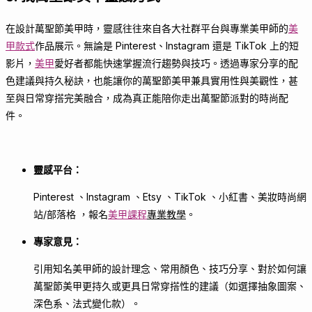
在設計萬聖節美甲時，靈感往往來自各大社群平台與專業美甲師的
美
甲款式
作品展示。無論是 Pinterest、Instagram 還是 TikTok 上的短
影片，
美甲
愛好者都能快速掌握流行趨勢與技巧。透過專家分享的配
色建議與持久秘訣，也能讓你的萬聖節美甲兼具實用性與美觀性，甚
至與日常穿搭完美融合，成為真正能陪你走出萬聖節派對的時尚配
件。
靈感平台：
Pinterest 、Instagram 、Etsy 、TikTok 、小紅書、美妝時尚網
站/部落格 ，報名
美甲課程
專業教學
。
專家意見：
引用知名美甲師的設計理念、常用顏色、技巧分享、對於如何讓
萬聖節美甲更持久或更具日常穿搭性的建議（如選擇抽象圖案、
深色系、法式變化款）。