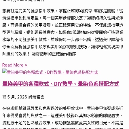
想要打造完美的凝膠指甲效果，掌握正確的凝膠指甲順序是關鍵！從
清潔指甲到封層定型，每一個美甲步驟都決定了凝膠的持久性與光澤
感。而選擇合適的美甲凝膠，並正確運用它的特性，不僅能讓指甲造
型更加精緻，還能延長其壽命。如果你想知道如何從零開始打造專業
水準的不同凝膠美甲款式，並確保每一步都不出錯，透過美甲課程帶
你全面解析凝膠指甲順序與美甲凝膠的使用技巧，讓你輕鬆實現美甲
師級別的效果！ 凝膠指甲的正確操作順序
Read More »
暈染美甲的各種款式、DIY教學、暈染色系搭配方式
16 5 月, 2026
尚無留言
在追求細膩質感與柔和色彩過渡的美甲款式中，暈染美甲無疑成為近
年來備受喜愛的焦點之一。這種美甲技術以其如水彩般的朦朧層次、
流動感十足的色彩融合效果，成功擄獲無數愛美女性的目光。不論是