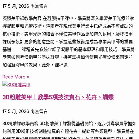
17 5 月, 2026
尚無留言
凝膠美甲課教學內容 在凝膠指甲課中，學員將深入學習美甲光療並掌
握凝膠甲和光療技術。這兩者在現代美甲行業中已經成為不可或缺的
核心技術，美甲光療的結合不僅使美甲作品更加持久耐用，凝膠指甲
課賦予設計更多的創意空間。掌握這些技術是成為專業美甲師的重要
基礎。 課程首先系統介紹了凝膠甲的基本原理和應用技巧。學員將
學習如何準備指甲並塗抹凝膠，接著掌握如何使用光療設備來固定並
加強凝膠甲的效果。此外，課程還
Read More »
3D粉雕美甲｜教學5項技法寶石、花卉、蝴蝶
17 5 月, 2026
尚無留言
3D粉雕課教學內容 3D粉雕美甲課將從基礎開始，逐步引導學員掌握如
何利用3D粉雕技術創造逼真的立體花卉、蝴蝶等各類造型。學員將在
粉雕美甲課學習如何精確控制粉料的比例，並熟練運用雕刻技法，確