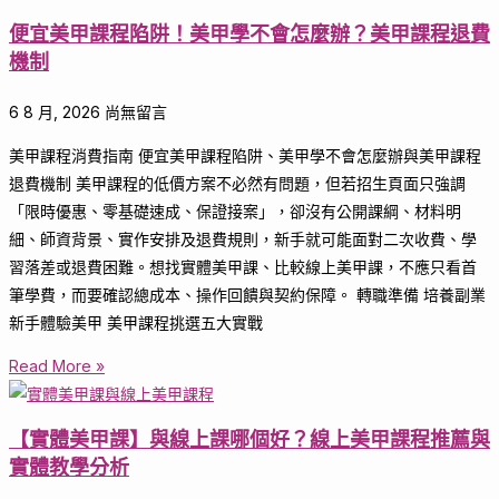
便宜美甲課程陷阱！美甲學不會怎麼辦？美甲課程退費
機制
6 8 月, 2026
尚無留言
美甲課程消費指南 便宜美甲課程陷阱、美甲學不會怎麼辦與美甲課程
退費機制 美甲課程的低價方案不必然有問題，但若招生頁面只強調
「限時優惠、零基礎速成、保證接案」，卻沒有公開課綱、材料明
細、師資背景、實作安排及退費規則，新手就可能面對二次收費、學
習落差或退費困難。想找實體美甲課、比較線上美甲課，不應只看首
筆學費，而要確認總成本、操作回饋與契約保障。 轉職準備 培養副業
新手體驗美甲 美甲課程挑選五大實戰
Read More »
【實體美甲課】與線上課哪個好？線上美甲課程推薦與
實體教學分析