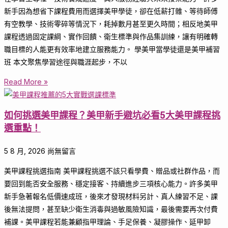
新手因為想省下課程費用而選擇美甲學徒，卻在低薪打雜、等待師傅
有空教學、技術零碎等情況下，耗掉數月甚至更久時間；相反地美甲
課程透過固定課綱、實作回饋、衛生標準與作品集訓練，讓有明確轉
職目標的人能更有效率地建立服務能力。 學美甲當學徒還是美甲補習
班 本文聚焦學習途徑與職涯起步，不以
Read More »
如何挑選美甲課程？美甲新手避坑必看5大美甲課程挑
選重點！
5 8 月, 2026
尚無留言
美甲課程挑選指南 美甲課程挑選不該只看學費、贈品或社群作品，而
要回到能否安全服務、穩定接客、持續進步三項核心能力。許多美甲
新手急著報名低價速成班，後來才發現材料另計、真人練習不足、課
後無法提問，甚至缺少衛生消毒與過敏風險知識，最後需要再次付費
補課。美甲課程若能兼顧指甲理論、手足保養、凝膠操作、延甲卸