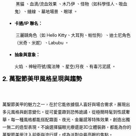
黑貓 、血滴/流血效果 、木乃伊 、怪物（如科學怪人、吸血
鬼）、縫線 、墓地場景 、眼球 。
卡通/IP 聯名：
三麗鷗角色（如 Hello Kitty、大耳狗、帕恰狗）、迪士尼角色
（米奇、米妮）、Labubu 。
抽象與意象：
火焰 、神秘符號/魔法陣 、星空/月夜 、有毒污泥感 。
2. 萬聖節美甲風格呈現與趨勢
萬聖節美甲的魅力之一，在於它能依據個人喜好與場合需求，展現出
多元風格與創意變化。從可愛童趣到恐怖詭譎，從極簡時髦到性感奢
華，每一種風格都能搭配霧面、夜光、金屬感等特殊效果，創造出獨
一無二的造型表現。不論選擇貓眼光療還是3D立體裝飾，都能為你的
萬聖節美甲注入前衛與流行感，成為派對中最亮眼的焦點。