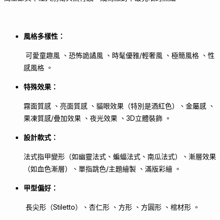
風格多樣性：
可愛童趣風 、恐怖詭譎風 、時髦優雅/輕奢風 、極簡風格 、性
感風格 。
特殊效果：
霧面質感 、亮面質感 、貓眼效果（特別是酒紅色）、金屬感 、
果凍質感/疊加效果 、夜光效果 、3D立體裝飾 。
設計款式：
法式指甲變形（如幽靈法式、蝙蝠法式、南瓜法式）、漸層效果
（如血色漸層）、單指跳色/主題繪製 、滿版彩繪 。
甲型偏好：
長尖形（Stiletto）、杏仁形 、方形 、方圓形 、棺材形 。