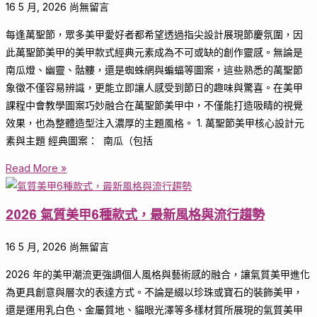
16 5 月, 2026
尚無留言
每逢萬聖節，眾多美甲愛好者都希望透過指尖設計展現節慶氛圍，因
此萬聖節美甲的美甲款式經典元素成為不可或缺的創作靈感。無論是
南瓜燈、幽靈、骷髏，還是蜘蛛網與蝙蝠等圖案，這些熟悉的萬聖節
象徵不僅容易辨識，更能立即讓人感受到節日的趣味與驚喜。在美甲
課程中會教學圖案巧妙融合在萬聖節美甲中，不僅能打造吸睛的視覺
效果，也為整體造型注入濃厚的主題風格。 1. 萬聖節美甲核心設計元
素與主題 經典圖案： 南瓜（包括
Read More »
2026 氣質美甲6種款式，最新風格與流行趨勢
16 5 月, 2026
尚無留言
2026 年的美甲潮流更強調個人風格與藝術感的融合，讓氣質美甲進化
為更具創意與層次的表達方式。不論是綴以珍珠或寶石的裝飾美甲，
還是運用乳白色、金屬質地、貓眼光澤等多樣材質所展現的氣質美甲