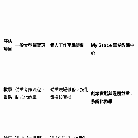
評估
一般大型補習班
個人工作室學徒制
My Grace 專業教學中
項目
心
教學
偏重考照流程，
偏重現場雜務，技術
創業實戰與證照並重，
重點
制式化教學
傳授較隨機
系統化教學
師生
1對多 (大班制)，
1對1或1對2，但老師