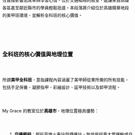
性直接影響出席率與學習心情。位於交通樞紐的教室，能讓來自高雄
各區甚至鄰近縣市的學員輕鬆抵達。本段落將介紹位於高雄精華地段
的美甲班環境，並解析全科班的核心價值。
全科班的核心價值與地理位置
所謂
美甲全科班
，意指課程內容涵蓋了美甲師從業所需的所有技能，
包括手足保養、凝膠指甲、彩繪設計、延甲技術以及卸甲流程。
My Grace 的教室位於
高雄市
，地理位置極具優勢：
交通樞紐
：鄰近高雄火車站與捷運站，無論是搭乘大眾運輸或自