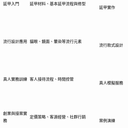
延甲入門
延甲材料、基本延甲流程與修型
延甲實作
流行設計應用
貓眼、鏡面、暈染等流行元素
流行款式設計
真人實務訓練
客人接待流程、時間控管
真人模擬服務
創業與接案實
定價策略、客源經營、社群行銷
務
案例演練