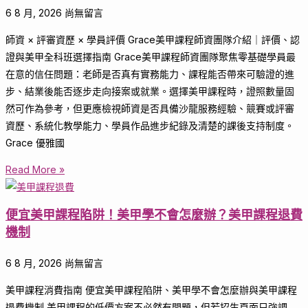
6 8 月, 2026
尚無留言
師資 × 評審資歷 × 學員評價 Grace美甲課程師資團隊介紹｜評價、認
證與美甲全科班選擇指南 Grace美甲課程師資團隊聚焦零基礎學員最
在意的信任問題：老師是否真有實務能力、課程能否帶來可驗證的進
步、結業後能否逐步走向接案或就業。選擇美甲課程時，證照數量固
然可作為參考，但更應檢視師資是否具備沙龍服務經驗、競賽或評審
資歷、系統化教學能力、學員作品進步紀錄及清楚的課後支持制度。
Grace 優雅國
Read More »
便宜美甲課程陷阱！美甲學不會怎麼辦？美甲課程退費
機制
6 8 月, 2026
尚無留言
美甲課程消費指南 便宜美甲課程陷阱、美甲學不會怎麼辦與美甲課程
退費機制 美甲課程的低價方案不必然有問題，但若招生頁面只強調