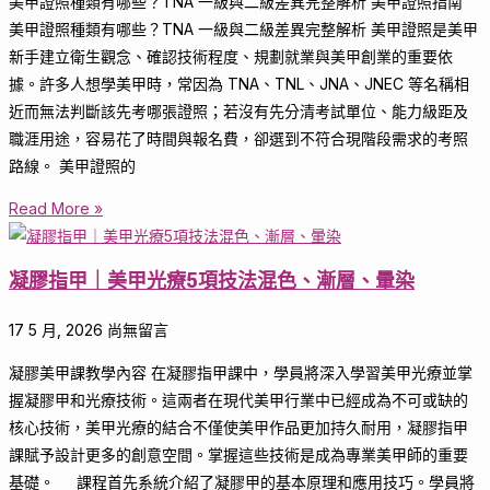
美甲證照種類有哪些？TNA 一級與二級差異完整解析 美甲證照指南
美甲證照種類有哪些？TNA 一級與二級差異完整解析 美甲證照是美甲
新手建立衛生觀念、確認技術程度、規劃就業與美甲創業的重要依
據。許多人想學美甲時，常因為 TNA、TNL、JNA、JNEC 等名稱相
近而無法判斷該先考哪張證照；若沒有先分清考試單位、能力級距及
職涯用途，容易花了時間與報名費，卻選到不符合現階段需求的考照
路線。 美甲證照的
Read More »
凝膠指甲｜美甲光療5項技法混色、漸層、暈染
17 5 月, 2026
尚無留言
凝膠美甲課教學內容 在凝膠指甲課中，學員將深入學習美甲光療並掌
握凝膠甲和光療技術。這兩者在現代美甲行業中已經成為不可或缺的
核心技術，美甲光療的結合不僅使美甲作品更加持久耐用，凝膠指甲
課賦予設計更多的創意空間。掌握這些技術是成為專業美甲師的重要
基礎。 課程首先系統介紹了凝膠甲的基本原理和應用技巧。學員將