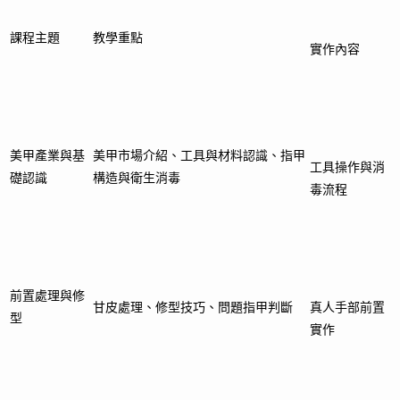
課程主題
教學重點
實作內容
美甲產業與基
美甲市場介紹、工具與材料認識、指甲
工具操作與消
礎認識
構造與衛生消毒
毒流程
前置處理與修
甘皮處理、修型技巧、問題指甲判斷
真人手部前置
型
實作