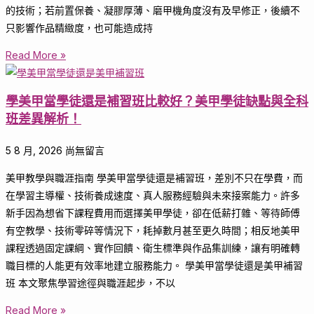
的技術；若前置保養、凝膠厚薄、磨甲機角度沒有及早修正，後續不
只影響作品精緻度，也可能造成持
Read More »
學美甲當學徒還是補習班比較好？美甲學徒缺點與全科
班差異解析！
5 8 月, 2026
尚無留言
美甲教學與職涯指南 學美甲當學徒還是補習班，差別不只在學費，而
在學習主導權、技術養成速度、真人服務經驗與未來接案能力。許多
新手因為想省下課程費用而選擇美甲學徒，卻在低薪打雜、等待師傅
有空教學、技術零碎等情況下，耗掉數月甚至更久時間；相反地美甲
課程透過固定課綱、實作回饋、衛生標準與作品集訓練，讓有明確轉
職目標的人能更有效率地建立服務能力。 學美甲當學徒還是美甲補習
班 本文聚焦學習途徑與職涯起步，不以
Read More »