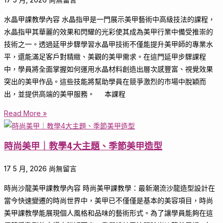
水晶甲課教學內容 水晶指甲是一門展示美甲藝術中高級技法的課程，
水晶指甲其華麗的效果和閃耀的光彩使其成為美甲行業中備受推崇的
技術之一。透過延甲步驟學習水晶甲技術不僅能提升美甲師的專業水
平，還能滿足客戶對精緻、美觀的美甲需求。在這門延甲步驟課程
中，學員將全面掌握如何運用水晶材料創造出層次感豐富、視覺效果
突出的美甲作品。這些技能將幫助學員在競爭激烈的市場中脫穎而
出，並提供高端的美甲服務。 本課程
Read More »
時尚美甲｜教學4大主題、季節美甲造型
17 5 月, 2026
尚無留言
時尚沙龍美甲課教學內容 時尚美甲課教學：最新潮流沙龍造型設計在
當今快速變遷的時尚世界中，美甲已不僅僅是基本的美容項目，時尚
美甲課教學能展現個人風格和品味的藝術形式。為了讓學員能夠在這