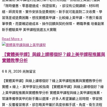
「限時優惠、零基礎速成、保證接案」，卻沒有公開課綱、材料明
細、師資背景、實作安排及退費規則，新手就可能面對二次收費、學
習落差或退費困難。想找實體美甲課、比較線上美甲課，不應只看首
筆學費，而要確認總成本、操作回饋與契約保障。 轉職準備 培養副業
新手體驗美甲 美甲課程挑選五大實戰
Read More »
【實體美甲課】與線上課哪個好？線上美甲課程推薦與
實體教學分析
6 8 月, 2026
尚無留言
【實體美甲課】與線上課哪個好？線上美甲課程推薦與實體教學分析
實體 x 線上・美甲學習比較指南 【實體美甲課】與線上課哪個好？線
上美甲課程推薦與實體教學分析 實體美甲課程與線上美甲課程推薦，
常讓準備學美甲的新手難以選擇。許多人希望兼顧上班時間、學習預
算、反覆複習需求，卻忽略美甲屬於高度依賴手感、角度、衛生流程