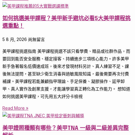
如何挑選美甲課程？美甲新手避坑必看5大美甲課程挑
選重點！
5 8 月, 2026
尚無留言
美甲課程挑選指南 美甲課程挑選不該只看學費、贈品或社群作品，而
要回到能否安全服務、穩定接客、持續進步三項核心能力。許多美甲
新手急著報名低價速成班，後來才發現材料另計、真人練習不足、課
後無法提問，甚至缺少衛生消毒與過敏風險知識，最後需要再次付費
補課。美甲課程若能兼顧指甲理論、手足保養、凝膠操作、延甲卸
甲、真人實作及創業支援，才能讓學習真正轉化為工作能力。 想知道
如何挑選美甲課程，可先用五大評分卡檢視
Read More »
美甲證照種類有哪些？美甲TNA 一級與二級差異完整