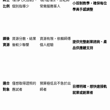
小班制教學，確保每位
比例
個別指導少
常需服務客人
學員手感調整
課後
資源分散，結業
資源有限，依賴師傅
提供完整創業諮詢、產
資源
後較少聯繫
個人經驗
品供應鏈支持
適合
僅想取得證照的
預算極低且不急於出
目標明確，想快速接軌
對象
應試者
師者
就業或創業者