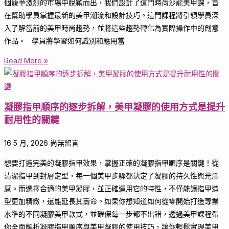
個競爭激烈的市場中脫穎而出，我們設計了這門時尚沙龍美甲課，旨
在幫助學員掌握最新的美甲潮流和設計技巧。這門課程將引領學員深
入了解當前的美甲時尚趨勢，並將這些趨勢轉化為實際操作中的創意
作品。 學員將學習如何識別和應用當
Read More »
凝膠指甲順序的逐步拆解，美甲凝膠的使用方式是提升
耐用性的關鍵
16 5 月, 2026
尚無留言
想要打造完美的凝膠指甲效果，掌握正確的凝膠指甲順序是關鍵！從
清潔指甲到封層定型，每一個美甲步驟都決定了凝膠的持久性與光澤
感。而選擇合適的美甲凝膠，並正確運用它的特性，不僅能讓指甲造
型更加精緻，還能延長其壽命。如果你想知道如何從零開始打造專業
水準的不同凝膠美甲款式，並確保每一步都不出錯，透過美甲課程帶
你全面解析凝膠指甲順序與美甲凝膠的使用技巧，讓你輕鬆實現美甲