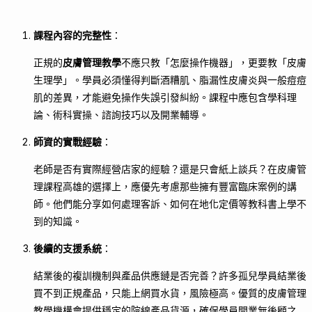
課程內容的完整性
：
正規的
皮膚管理教學
不應只教「怎麼操作機器」，更要教「皮膚
生理學」。學員必須懂得判斷酒糟肌、脂漏性皮膚炎與一般痘痘
肌的差異，才能避免操作失誤引發糾紛。課程中應包含學科理
論、術科實操、諮詢技巧以及開業輔導。
師資的實戰經驗
：
老師是否有實際經營店家的經驗？還是只會紙上談兵？在皮膚管
理課程高雄的選擇上，應優先考慮那些擁有豐富臨床案例的講
師。他們能分享如何處理客訴、如何在地化定價等教科書上學不
到的知識。
後續的支援系統
：
結業後的複訓機制與產品供應鏈是否完善？許多孤兒學員結業後
買不到正規產品，只能上網買水貨，風險極高。優質的皮膚管理
教學機構會提供穩定的院線產品貨源，確保學員開業無後顧之