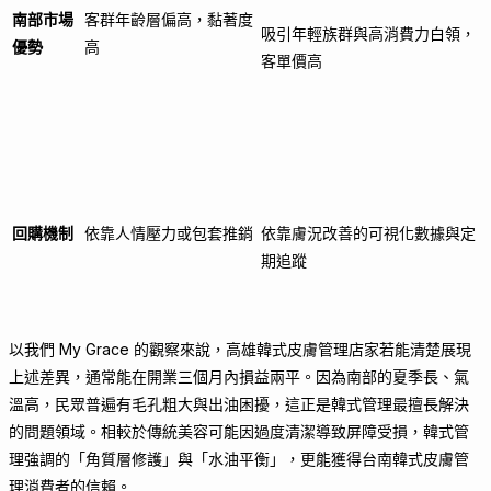
南部市場
客群年齡層偏高，黏著度
吸引年輕族群與高消費力白領，
優勢
高
客單價高
回購機制
依靠人情壓力或包套推銷
依靠膚況改善的可視化數據與定
期追蹤
以我們 My Grace 的觀察來說，高雄韓式皮膚管理店家若能清楚展現
上述差異，通常能在開業三個月內損益兩平。因為南部的夏季長、氣
溫高，民眾普遍有毛孔粗大與出油困擾，這正是韓式管理最擅長解決
的問題領域。相較於傳統美容可能因過度清潔導致屏障受損，韓式管
理強調的「角質層修護」與「水油平衡」，更能獲得台南韓式皮膚管
理消費者的信賴。