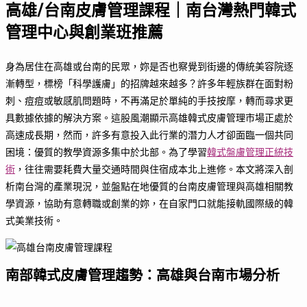
高雄/台南皮膚管理課程｜南台灣熱門韓式
管理中心與創業班推薦
身為居住在高雄或台南的民眾，妳是否也察覺到街邊的傳統美容院逐
漸轉型，標榜「科學護膚」的招牌越來越多？許多年輕族群在面對粉
刺、痘痘或敏感肌問題時，不再滿足於單純的手技按摩，轉而尋求更
具數據依據的解決方案。這股風潮顯示高雄韓式皮膚管理市場正處於
高速成長期，然而，許多有意投入此行業的潛力人才卻面臨一個共同
困境：優質的教學資源多集中於北部。為了學習
韓式盤膚管理正統技
術
，往往需要耗費大量交通時間與住宿成本北上進修。本文將深入剖
析南台灣的產業現況，並盤點在地優質的台南皮膚管理與高雄相關教
學資源，協助有意轉職或創業的妳，在自家門口就能接軌國際級的韓
式美業技術。
南部韓式皮膚管理趨勢：高雄與台南市場分析