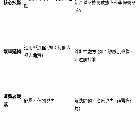
核心技術
結合儀器檢測數據與科學保養品
驗
成分
通用型流程 (如：每個人
護理邏輯
針對性處方 (如：敏感肌修復、
都去角質)
油痘肌控油)
消費者觀
舒壓、休閒導向
解決問題、治療導向 (非醫療行
感
為)