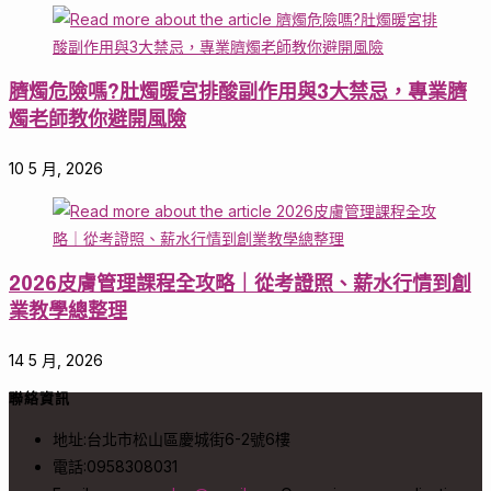
臍燭危險嗎?肚燭暖宮排酸副作用與3大禁忌，專業臍
燭老師教你避開風險
10 5 月, 2026
2026皮膚管理課程全攻略｜從考證照、薪水行情到創
業教學總整理
14 5 月, 2026
聯絡資訊
地址:
台北市松山區慶城街6-2號6樓
電話:
0958308031