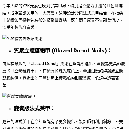
今年大熱的Y2K元素也吹到了美甲界，特別是立體或手繪的紅色蝴蝶
結，成為聖誕美甲的一大亮點。這種設計常與法式美甲結合，在指尖
上點綴如同禮物包裝般的精緻蝴蝶結，既有節日感又不失甜美俏皮，
深受年輕族群喜愛。
質感立體糖霜甲 (Glazed Donut Nails)
：
由超模帶起的「Glazed Donut」風潮在聖誕節進化，演變為更具節慶
感的「立體糖霜甲」。在透亮的珠光底色上，疊加細緻的碎鑽或立體
凝膠線條，營造出如同薑餅屋上糖霜般的甜蜜質感，低調中透著奢
華。
變奏版法式美甲
：
經典的法式美甲在今年聖誕有了更多變化。設計師們利用斜線、不規
則邊緣或將傳統的白色指尖替換為紅色、銀色閃粉或金屬色，打造出