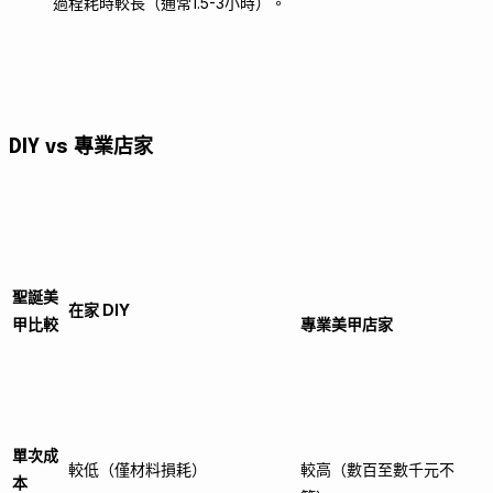
過程耗時較長（通常1.5-3小時）。
DIY vs 專業店家
聖誕美
在家 DIY
甲比較
專業美甲店家
單次成
較低（僅材料損耗）
較高（數百至數千元不
本