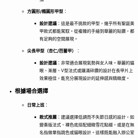
方圓形/橢圓形甲型
：
設計建議
：這是最不挑款的甲型，幾乎所有聖誕美
甲款式都能駕馭。從複雜的手繪到華麗的貼鑽，都
有足夠的空間展現。
尖長甲型（杏仁/芭蕾甲）
：
設計建議
：非常適合展現氣勢與女人味。華麗的貓
眼、漸層、V型法式或鑲滿碎鑽的設計在長甲片上
效果極佳，能充分展現設計的延伸感與精緻度。
根據場合選擇
日常上班
：
款式推薦
：建議選擇低調而不失節日感的設計，如
變奏版法式、裸色底搭配細緻雪花點綴，或是在無
名指做單指跳色或貓眼設計。這樣既能融入辦公室