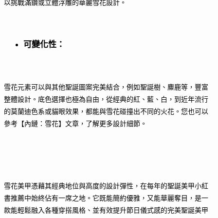
以挑戰滿鑽或立體浮雕的華麗雪花設計。
可變化性
：
雪花元素可以與其他聖誕圖案完美結合，例如聖誕樹、麋鹿等，豐富
整體設計。底色選擇也極為自由，從經典的紅、藍、白，到近年流行
的莫蘭迪色系或貓眼效果，都能與雪花碰撞出不同的火花。您也可以
參考【內鏈：雪花】文章，了解更多設計細節。
雪花美甲憑藉其經典地位與高度的設計彈性，在每年的聖誕美甲小紅
書推薦中始終佔有一席之地。它既能簡約優雅，又能華麗奪目，是一
款能輕鬆融入各種穿搭風格、並有效提升節日儀式感的完美聖誕美甲