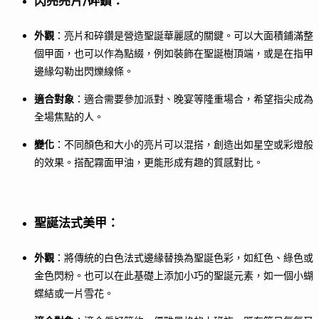
閃亮亮片/碎鑽
：
外觀
：亮片和碎鑽是營造聖誕華麗感的關鍵。可以大面積鋪滿整
個甲面，也可以作為點綴，例如裝飾在聖誕樹頂端，或是在指甲
邊緣勾勒出閃爍線條。
適合對象
：適合需要參加派對、晚宴等隆重場合，希望指尖成為
全場焦點的人。
變化
：不同顏色和大小的亮片可以混搭，創造出如星空或彩燈般
的效果。搭配霧面甲油，更能形成有趣的質感對比。
聖誕法式美甲
：
外觀
：將傳統的白色法式邊緣替換為聖誕色彩，如紅色、綠色或
金色閃粉。也可以在此基礎上添加小巧的聖誕元素，如一個小蝴
蝶結或一片雪花。