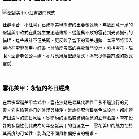
社群平台「小紅書」已成為美甲潮流的重要發源地，無數創意十足的
聖誕美甲款式在此誕生並迅速傳播。從經典不敗的雪花到光影變幻的
貓眼，這些設計不僅美觀，更反映了當下的審美趨勢。本章節將深入
剖析在聖誕美甲小紅書上討論度最高的幾款熱門設計，包括雪花、貓
眼、聖誕老公公手繪、亮片應用及聖誕法式，為您提供最前線的款式
靈感。
雪花美甲：永恆的冬日經典
在眾多聖誕美甲款式中，雪花無疑是最具代表性且永不退流行的元
素。它象徵著冬日的浪漫與純淨，無論搭配何種底色或設計，都能營
造出濃厚的節日氛圍。從簡約的單點裝飾到華麗的立體貼鑽，雪花設
計的多變性使其成為每年聖誕美甲的首選之一。雪花美甲的魅力在於
其高度的可塑性，能滿足不同風格偏好者的需求。