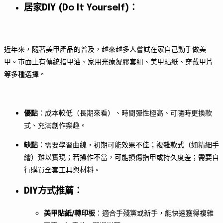
居家DIY (Do It Yourself)
：
近年來，隨著美甲產品的普及，越來越多人嘗試在家自己動手做美
甲。市面上有傳統指甲油、家用光療凝膠套組、美甲貼紙、穿戴甲片
等多種選擇。
優點
：成本較低（長期來看）、時間彈性極高、可隨時更換款
式、充滿創作樂趣。
缺點
：需要學習曲線，初期可能效果不佳；複雜款式（如精細手
繪）難以實現；若操作不當，可能損傷指甲或持久度差；需要自
行購買全套工具與材料。
DIY方式推薦
：
美甲貼紙/轉印板
：適合手殘黨或新手，能快速獲得複雜