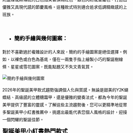
優雅又具現代感的節慶風格。這種款式特別適合追求低調精緻感的上
班族。
簡約手繪與幾何圖案
：
對於不喜歡過於複雜設計的人來說，簡約的手繪圖案是絕佳選擇。例
如，以裸色或白色為基底，僅在一兩隻手指上繪製小巧的聖誕樹線
條、星星或雪花圖案，既能點題又不失文青氣質。
2026年的聖誕美甲款式趨勢強調個人化與質感。無論是甜美的Y2K蝴
蝶結、高級感的立體糖霜甲，還是優雅的變奏法式，都為今年的聖誕
美甲提供了豐富的靈感。了解這些主流趨勢後，您可以更精準地從眾
多聖誕美甲小紅書推薦中，挑選出最能代表您個人風格的設計，迎接
一個閃耀的聖誕佳節。
聖誕美甲小紅書熱門款式