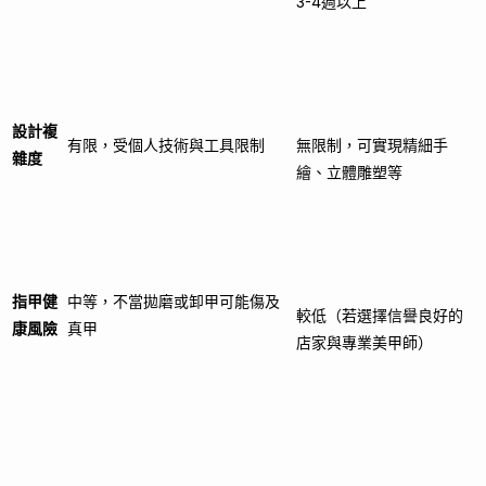
3-4週以上
設計複
有限，受個人技術與工具限制
無限制，可實現精細手
雜度
繪、立體雕塑等
指甲健
中等，不當拋磨或卸甲可能傷及
較低（若選擇信譽良好的
康風險
真甲
店家與專業美甲師）