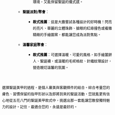
環境，又能保留聖誕的儀式感。
聖誕派對/聚會
：
款式推薦
：這是大膽嘗試各種設計的好時機！閃亮
的亮片、華麗的立體珠飾、搶眼的紅綠撞色或複雜
精緻的手繪圖案，都能讓您成為派對焦點。
溫馨家庭聚會
：
款式推薦
：可選擇溫暖、可愛的風格，如手繪薑餅
人、聖誕襪，或溫暖的毛呢格紋、針織紋理設計，
營造親切溫馨的氛圍。
選擇聖誕美甲的過程，是個人審美與客觀條件的結合。綜合考量您的
膚色、習慣保留的指甲形狀以及即將到來的聖誕活動，您就能更有信
心地從五花八門的聖誕美甲款式中，挑選出那一套能讓您散發獨特魅
力的設計。記住，最適合您的，永遠是最好的。