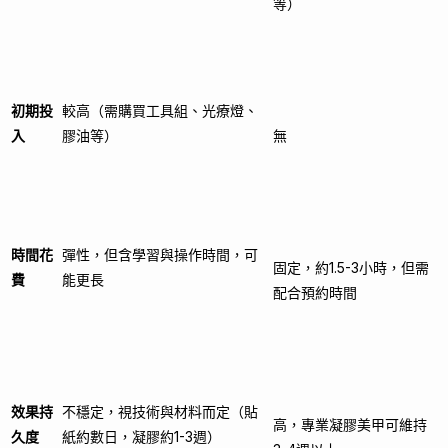
等）
初期投
較高（需購買工具組、光療燈、
入
膠油等）
無
時間花
彈性，但含學習與操作時間，可
固定，約1.5-3小時，但需
費
能更長
配合預約時間
效果持
不穩定，視技術與材料而定（貼
高，專業凝膠美甲可維持
久度
紙約數日，凝膠約1-3週）