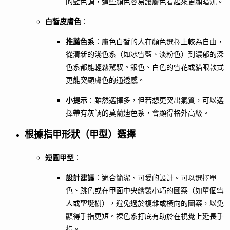
的藍色調，這些顏色容易讓膚色看起來更顯暗沉。
白皙皮膚色
：
推薦色系
：膚色白皙的人在顏色選擇上較為自由，
從清新的淺色系（如冰雪藍、淡粉色）到濃郁的深
色系都能輕鬆駕馭。銀色、白色的雪花或貓眼款式
更能突顯膚色的通透感。
小提示
：雖然選擇多，但若想更突出氣質，可以選
擇帶有灰調的莫蘭迪色系，會顯得格外高級。
根據指甲形狀（甲型）選擇
短圓甲型
：
設計建議
：適合簡潔、可愛的設計。可以選擇單
色、跳色或在甲面中央繪製小巧的圖案（如單個雪
人或聖誕樹），避免過於複雜或橫向的圖案，以免
顯得手指更短。裸色系打底有助於在視覺上延長手
指。