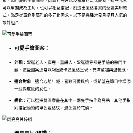
素，如可愛的手繪圖案、閃耀的亮片以及優雅的法式變奏。這些元素
可以單獨成為主角，也可以相互搭配，創造出風格各異的聖誕美甲款
式，滿足從童趣到高雅的多元化需求。以下是幾種常見且極具人氣的
設計組合：
可愛手繪圖案
：
外觀
：聖誕老人、麋鹿、薑餅人、聖誕襪等都是手繪的熱門主
題。這些圖案通常以Q版或卡通風格呈現，充滿童趣與溫馨感。
適合對象
：適合心態年輕、喜歡可愛風格，或希望在節日中增添
一絲俏皮感的女性。
變化
：可以選擇將圖案畫在其中一兩隻手指作為亮點，其他手指
則搭配簡約的單色或格紋，避免過於花俏。