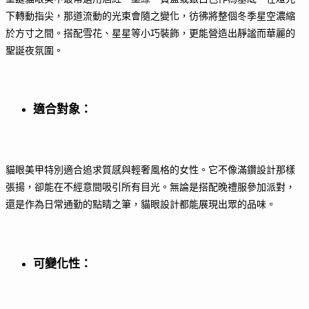
下轉動指尖，那道流動的光束會隨之變化，彷彿將整個冬季星空濃縮
於方寸之間。搭配雪花、星星等小巧裝飾，更能營造出靜謐而華麗的
聖誕夜氛圍。
適合對象
：
貓眼美甲特別適合追求質感與輕奢風格的女性。它不像滿鑽設計那樣
張揚，卻能在不經意間吸引所有目光。無論是搭配晚禮服參加派對，
還是作為日常通勤的點睛之筆，貓眼設計都能展現出眾的品味。
可變化性
：