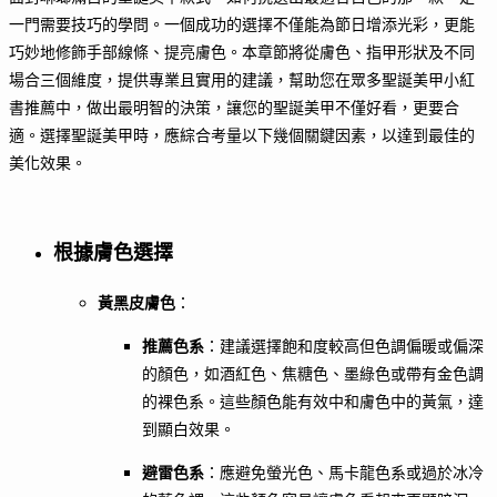
一門需要技巧的學問。一個成功的選擇不僅能為節日增添光彩，更能
巧妙地修飾手部線條、提亮膚色。本章節將從膚色、指甲形狀及不同
場合三個維度，提供專業且實用的建議，幫助您在眾多聖誕美甲小紅
書推薦中，做出最明智的決策，讓您的聖誕美甲不僅好看，更要合
適。選擇聖誕美甲時，應綜合考量以下幾個關鍵因素，以達到最佳的
美化效果。
根據膚色選擇
黃黑皮膚色
：
推薦色系
：建議選擇飽和度較高但色調偏暖或偏深
的顏色，如酒紅色、焦糖色、墨綠色或帶有金色調
的裸色系。這些顏色能有效中和膚色中的黃氣，達
到顯白效果。
避雷色系
：應避免螢光色、馬卡龍色系或過於冰冷