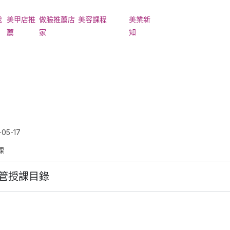
我
美甲店推
做臉推薦店
美容課程
美業新
薦
家
知
ger Toggle Menu
05-17
課
管授課目錄