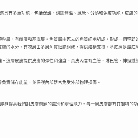
，還具有多重功能，包括保護、調節體溫、感覺、分泌和免疫功能。皮膚
顆粒層、有棘層和基底層。角質層由死去的角質細胞組成，形成一個堅韌
皮膚的水分。有棘層由多層角質細胞組成，提供結構支撐。基底層是最底
維。這層皮膚提供皮膚的彈性和強度。真皮內含有血管、淋巴管、神經纖
膚負責儲存能量，並保護內部器官免受外部物理損傷。
能夠提高我們對皮膚問題的識別和處理能力。每一層皮膚都有其獨特的功